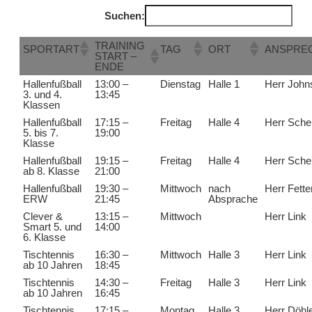
Suchen:
TRAINING
SPORTART
TAG
ORT
ANSPRE
START –
ENDE
Hallenfußball
13:00 –
Dienstag
Halle 1
Herr John
3. und 4.
13:45
Klassen
Hallenfußball
17:15 –
Freitag
Halle 4
Herr Sche
5. bis 7.
19:00
Klasse
Hallenfußball
19:15 –
Freitag
Halle 4
Herr Sche
ab 8. Klasse
21:00
Hallenfußball
19:30 –
Mittwoch
nach
Herr Fette
ERW
21:45
Absprache
Clever &
13:15 –
Mittwoch
Herr Link
Smart 5. und
14:00
6. Klasse
Tischtennis
16:30 –
Mittwoch
Halle 3
Herr Link
ab 10 Jahren
18:45
Tischtennis
14:30 –
Freitag
Halle 3
Herr Link
ab 10 Jahren
16:45
Tischtennis
17:15 –
Montag
Halle 3
Herr Döhl