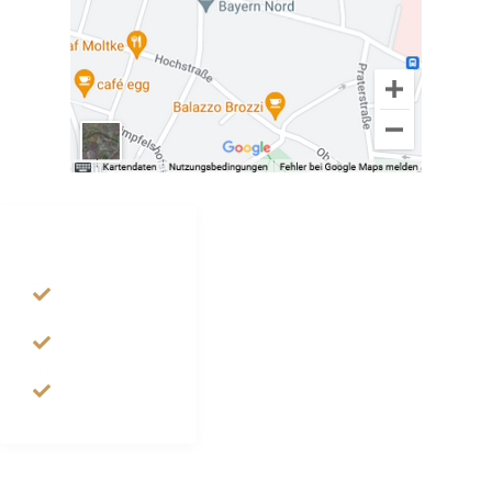
LINK LISTE
Homepage
Löheschule
Instagram
Löheschule
Wikipedia
Löheschule
ADRESSE