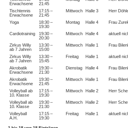
Erwachsene
21:45
Tischtennis
17:15 –
Mittwoch
Halle 3
Herr Döhl
Erwachsene
21:45
Yoga
18:30 –
Montag
Halle 4
Frau Zure
19:30
Cardiotraining
19:30 –
Mittwoch
Halle 4
aktuell nic
20:30
Zirkus Willy
13:30 –
Mittwoch
Halle 1
Frau Bile
ab 7 Jahren
15:00
Zirkus Willy
13:30 –
Freitag
Halle 1
aktuell nic
ab 7 Jahren
15:45
Akrobatik
19:30 –
Dienstag
Halle 4
Frau Bile
Erwachsene
21:30
Akrobatik
19:30 –
Mittwoch
Halle 1
Frau Bile
Erwachsene
21:45
Volleyball ab
17:15 –
Mittwoch
Halle 2
Herr Sche
10. Klasse
19:30
Volleyball ab
19:30 –
Mittwoch
Halle 2
Herr Sche
10. Klasse
21:30
Volleyball
17:15 –
Freitag
Halle 1
aktuell nic
A.H.
19:30
1 bis 18 von 18 Einträgen